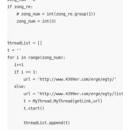
if zong_re:

    # zong_num = int(zong_re.group(1))

    zong_num = int(3)

threadList = []

t = ''

for i in range(zong_num):

   i+=1

   if i == 1:

       url = 'http://www.4399er.com/erge/egty/'

   else:

       url = 'http://www.4399er.com/erge/egty/list-24
       t = MyThread.MyThread(getLink,url)

       t.start()

       threadList.append(t)
