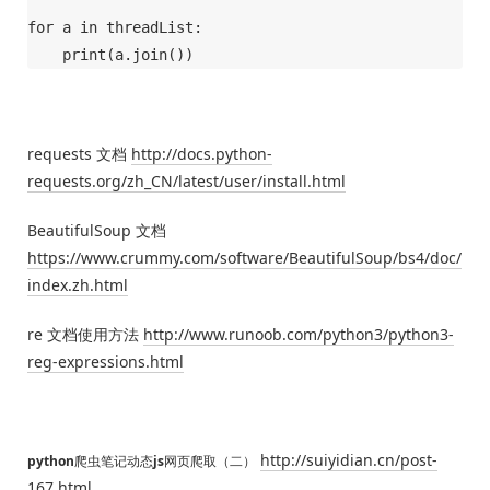
for a in threadList:

    print(a.join())
requests 文档
http://docs.python-
requests.org/zh_CN/latest/user/install.html
BeautifulSoup 文档
https://www.crummy.com/software/BeautifulSoup/bs4/doc/
index.zh.html
re 文档使用方法
http://www.runoob.com/python3/python3-
reg-expressions.html
http://suiyidian.cn/post-
pyth
on爬
虫笔记动态js网页爬取（二
）
167.html