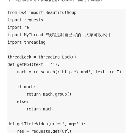
from bs4 import BeautifulSoup

import requests

import re

import MyThread #线程是我自己写的，大家可以不用

import threading

threadLock = threading.Lock()

def getMp4(text = ''):

    mach = re.search(r'http.*\.mp4', text, re.I)

    if mach:

        return mach.group()

    else:

        return mach

def getTieleVideo(url='',img=''):

    res = requests.get(url)
