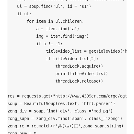
    ul = soup.find('ul', id = 's1')

    if ul:

        for item in ul.children:

            a = item.find('a')

            img = item.find('img')

            if a != -1:

                titleVideo_list = getTieleVideo('http
                if titleVideo_list[2]:

                    threadLock.acquire()

                    print(titleVideo_list)

                    threadLock.release()

res = requests.get("http://www.4399er.com/erge/egty/"
soup = BeautifulSoup(res.text, 'html.parser')

zong_div = soup.find('div', class_='mod_pg')

zong_sapn = zong_div.find('span', class_='zong')

zong_re = re.match(r'共(\w+)页',zong_sapn.string)

zong_num = 0
