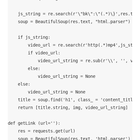
    js_string = re.search(r'\"bk\":\"(.*)\}',res.text
    soup = BeautifulSoup(res.text, "html.parser")

    if js_string:

        video_url = re.search(r'http(.*)mp4',js_strin
        if video_url:

            video_url_string = re.sub(r'\\', '', vide
        else:

            video_url_string = None

    else:

        video_url_string = None

    title = soup.find('h1', class_ = 'content_title')
    return [title.string, img, video_url_string]

def getLink (url=''):

    res = requests.get(url)

    soup = BeautifulSoup(res.text, 'html.parser')
