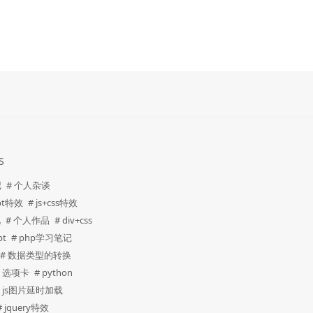
S
记
# 个人杂谈
ipt特效
# js+css特效
化
# 个人作品
# div+css
pt
# php学习笔记
# 数据类型的转换
# 选项卡
# python
# js图片延时加载
# jquery特效