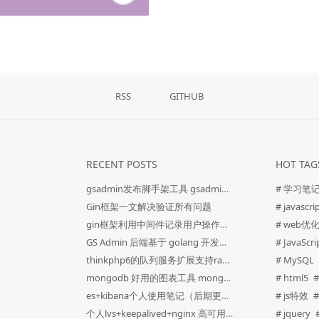
RSS
GITHUB
RECENT POSTS
HOT TAG
gsadmin发布脚手架工具 gsadminCli 助力快速开发
# 学习笔
Gin框架一文解决验证所有问题
# javascr
gin框架利用中间件记录用户操作行为
# web优
GS Admin 后端基于 golang 开发的企业级管理后台
# JavaScri
thinkphp6的队列服务扩展支持rabbitmq
# MySQL
mongodb 好用的图表工具 mongodb charts
# html5
es+kibana个人使用笔记（后期更新）
# js特效
个人lvs+keepalived+nginx 高可用负载均衡笔记
# jquery